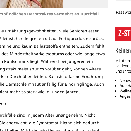
Passwor
empfindlichen Darmtraktes vermehrt an Durchfall.
 die Ernährungsgewohnheiten. Viele Senioren essen
Z-S
einstehende greifen oft auf Fertigprodukte zurück,
itamine und kaum Ballaststoffe enthalten. Zudem fehlt
Keinen
h des Mindesthaltbarkeitsdatums oder wie lange etwa
Mit dem 
m Kühlschrank liegt. Während bei Jüngeren ein
Laufenden
gstrakt meist spurlos vorüber geht, können Ältere
und Infos
ken Durchfällen leiden. Ballaststoffarme Ernährung
Neues 
ie Darmschleimhaut anfällig für Eindringlinge. Auch
Branda
Wellne
cht mehr so stark wie in jungen Jahren.
Angesa
zen
chfälle sind in jedem Alter unangenehm. Nicht
 Gleichgewicht, die Symptomatik kann sich dadurch
ll helfen Milchsäurebakterien, die z. B. in Lacteol