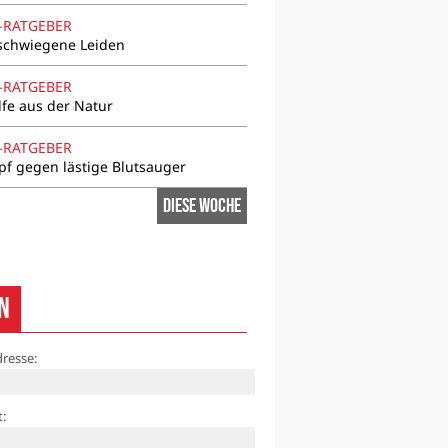
-RATGEBER
schwiegene Leiden
-RATGEBER
lfe aus der Natur
-RATGEBER
f gegen lästige Blutsauger
Diese Woche
n
dresse
t