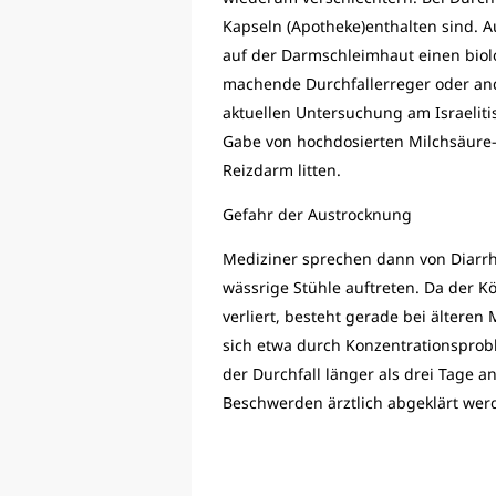
Kapseln (Apotheke)enthalten sind. Au
auf der Darmschleimhaut einen biolo
machende Durchfallerreger oder and
aktuellen Untersuchung am Israelit
Gabe von hochdosierten Milchsäure-
Ist die Darmflora aus dem Gleichge
Reizdarm litten.
Regeneration der Darmschleimhaut
Bild: Foto: djd/G. Pohl-Boskamp
Gefahr der Austrocknung
Mediziner sprechen dann von Diarrh
wässrige Stühle auftreten. Da der 
verliert, besteht gerade bei ältere
sich etwa durch Konzentrationsprob
der Durchfall länger als drei Tage an
Beschwerden ärztlich abgeklärt wer