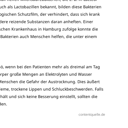
ch als Lactobazillen bekannt, bilden diese Bakterien
gischen Schutzfilm, der verhindert, dass sich krank
ere reizende Substanzen daran anheften. Einer
ischen Krankenhaus in Hamburg zufolge konnte die
Bakterien auch Menschen helfen, die unter einem
wicht geraten, können Lactobazillen die
 unterstützen.
ö, wenn bei den Patienten mehr als dreimal am Tag
Körper große Mengen an Elektrolyten und Wasser
n Menschen die Gefahr der Austrocknung. Dies äußert
leme, trockene Lippen und Schluckbeschwerden. Falls
hält und sich keine Besserung einstellt, sollten die
den.
contentquelle.de