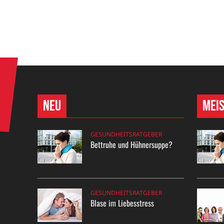
Neu
Mei
GESUNDHEITSRATGEBER
Bettruhe und Hühnersuppe?
GESUNDHEITSRATGEBER
Blase im Liebesstress